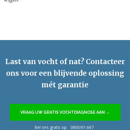
Last van vocht of nat? Contacteer
ons voor een blijvende oplossing
mét garantie
VRAAG UW GRATIS VOCHTDIAGNOSE AAN →
Bel ons gratis op:
0800/61.667