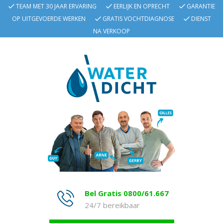
TEAM MET 30 JAAR ERVARING
EERLIJK EN OPRECHT
GARANTIE
OP UITGEVOERDE WERKEN
GRATIS VOCHTDIAGNOSE
DIENST
NA VERKOOP
Bel Gratis 0800/61.667
24/7 bereikbaar