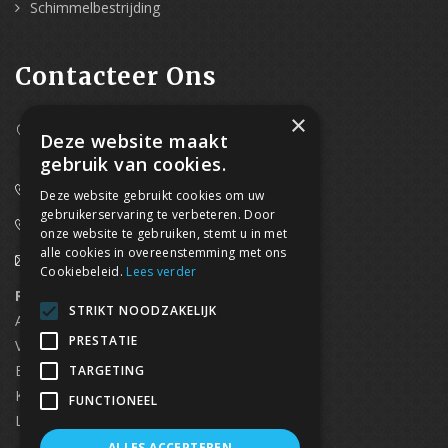
Schimmelbestrijding
Contacteer Ons
×
Westpoort 37B,
Deze website maakt
2070 Zwijndrecht
gebruik van cookies.
0800/61 667 (24/7 bereikbaar)
Deze website gebruikt cookies om uw
gebruikerservaring te verbeteren. Door
03/369.60.29
onze website te gebruiken, stemt u in met
alle cookies in overeenstemming met ons
info@waterdicht-vochtbestrijding.be
Cookiebeleid.
Lees verder
Regionaal contact
Telefoonnummer
STRIKT NOODZAKELIJK
Antwerpen
03/369.60.29
PRESTATIE
Vlaams Brabant & Brussel
02/669.91.90
Brugge
050/96.00.91
TARGETING
Kortrijk
056/96.03.50
FUNCTIONEEL
Limburg
0496 50 88 20
ALLES ACCEPTEREN