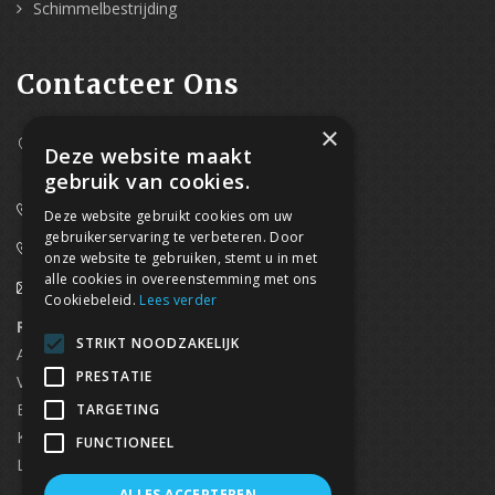
Schimmelbestrijding
Contacteer Ons
×
Westpoort 37B,
Deze website maakt
2070 Zwijndrecht
gebruik van cookies.
0800/61 667 (24/7 bereikbaar)
Deze website gebruikt cookies om uw
gebruikerservaring te verbeteren. Door
03/369.60.29
onze website te gebruiken, stemt u in met
alle cookies in overeenstemming met ons
info@waterdicht-vochtbestrijding.be
Cookiebeleid.
Lees verder
Regionaal contact
Telefoonnummer
STRIKT NOODZAKELIJK
Antwerpen
03/369.60.29
PRESTATIE
Vlaams Brabant & Brussel
02/669.91.90
Brugge
050/96.00.91
TARGETING
Kortrijk
056/96.03.50
FUNCTIONEEL
Limburg
0496 50 88 20
ALLES ACCEPTEREN