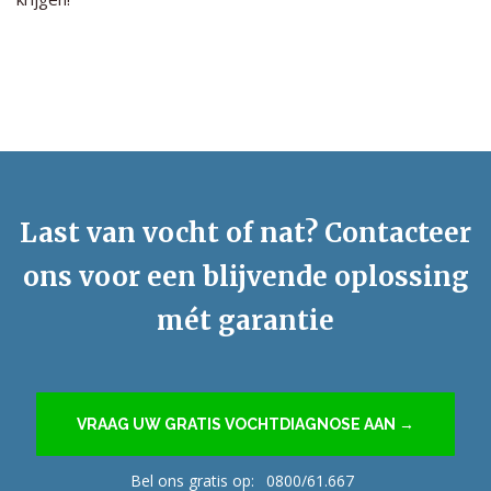
Last van vocht of nat? Contacteer
ons voor een blijvende oplossing
mét garantie
VRAAG UW GRATIS VOCHTDIAGNOSE AAN →
Bel ons gratis op:
0800/61.667