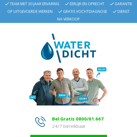
TEAM MET 30 JAAR ERVARING
EERLIJK EN OPRECHT
GARANTIE
OP UITGEVOERDE WERKEN
GRATIS VOCHTDIAGNOSE
DIENST
NA VERKOOP
Bel Gratis 0800/61.667
24/7 bereikbaar