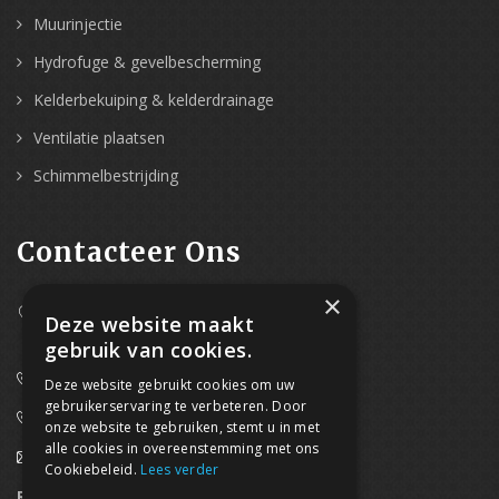
Muurinjectie
Hydrofuge & gevelbescherming
Kelderbekuiping & kelderdrainage
Ventilatie plaatsen
Schimmelbestrijding
Contacteer Ons
×
Westpoort 37B,
Deze website maakt
2070 Zwijndrecht
gebruik van cookies.
0800/61 667 (24/7 bereikbaar)
Deze website gebruikt cookies om uw
gebruikerservaring te verbeteren. Door
03/369.60.29
onze website te gebruiken, stemt u in met
alle cookies in overeenstemming met ons
info@waterdicht-vochtbestrijding.be
Cookiebeleid.
Lees verder
Regionaal contact
Telefoonnummer