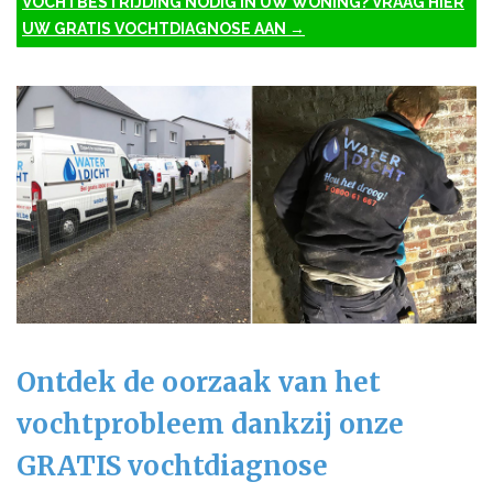
VOCHTBESTRIJDING NODIG IN UW WONING? VRAAG HIER
UW GRATIS VOCHTDIAGNOSE AAN →
Ontdek de oorzaak van het
vochtprobleem dankzij onze
GRATIS vochtdiagnose