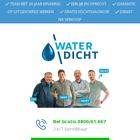
TEAM MET 30 JAAR ERVARING
EERLIJK EN OPRECHT
GARANTIE
OP UITGEVOERDE WERKEN
GRATIS VOCHTDIAGNOSE
DIENST
NA VERKOOP
Bel Gratis 0800/61.667
24/7 bereikbaar