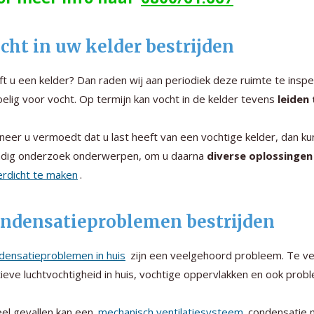
cht in uw kelder bestrijden
t u een kelder? Dan raden wij aan periodiek deze ruimte te insp
elig voor vocht. Op termijn kan vocht in de kelder tevens
leiden
eer u vermoedt dat u last heeft van een vochtige kelder, dan kun
ndig onderzoek onderwerpen, om u daarna
diverse oplossingen
rdicht te maken
.
ndensatieproblemen bestrijden
densatieproblemen in huis
zijn een veelgehoord probleem. Te ve
tieve luchtvochtigheid in huis, vochtige oppervlakken en ook pr
eel gevallen kan een
mechanisch ventilatiesysteem
condensatie m