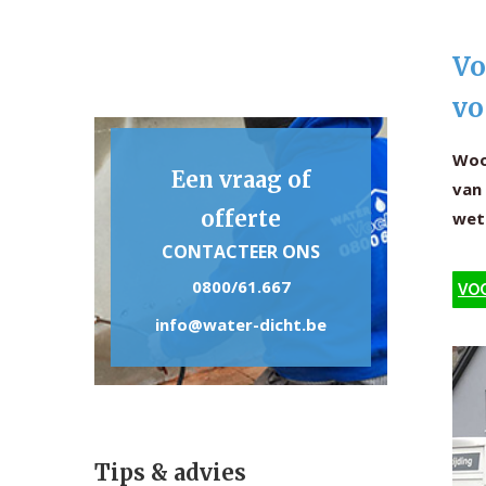
Vo
vo
Woo
Een vraag of
van 
offerte
wet
CONTACTEER ONS
0800/61.667
VOC
info@water-dicht.be
Tips & advies