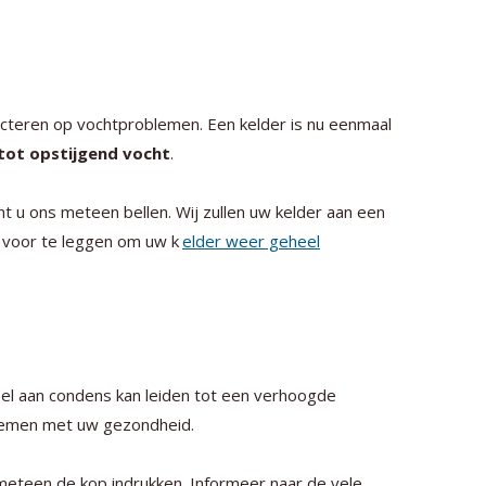
ecteren op vochtproblemen. Een kelder is nu eenmaal
 tot opstijgend vocht
.
t u ons meteen bellen. Wij zullen uw kelder aan een
voor te leggen om uw k
elder weer geheel
el aan condens kan leiden tot een verhoogde
oblemen met uw gezondheid.
eteen de kop indrukken. Informeer naar de vele