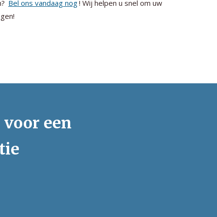
n?
Bel ons vandaag nog
! Wij helpen u snel om uw
jgen!
s voor een
tie