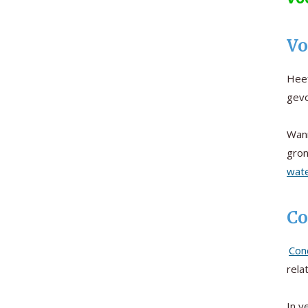
Vo
Heef
gevo
Wann
gro
wate
Co
Con
rela
In v