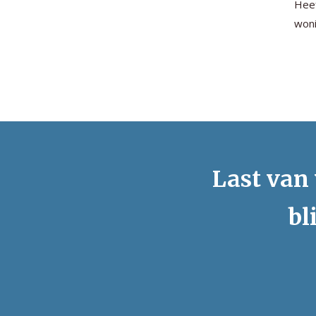
Heef
woni
Last van 
bl