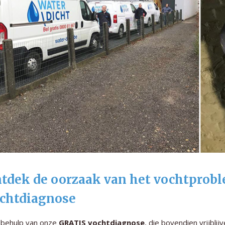
tdek de oorzaak van het vochtprob
chtdiagnose
 behulp van onze
GRATIS vochtdiagnose
, die bovendien vrijbli