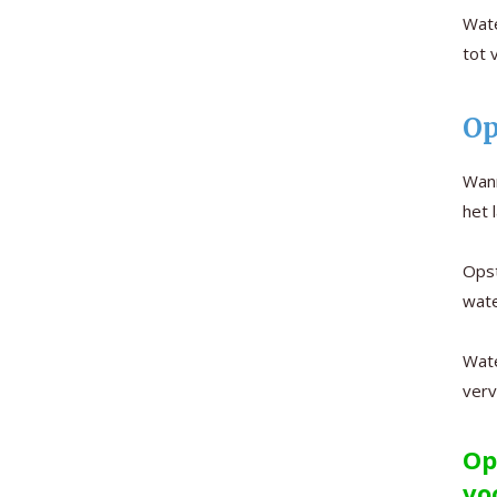
Wate
tot 
Op
Wan
het 
Opst
wate
Wate
verv
Op
vo