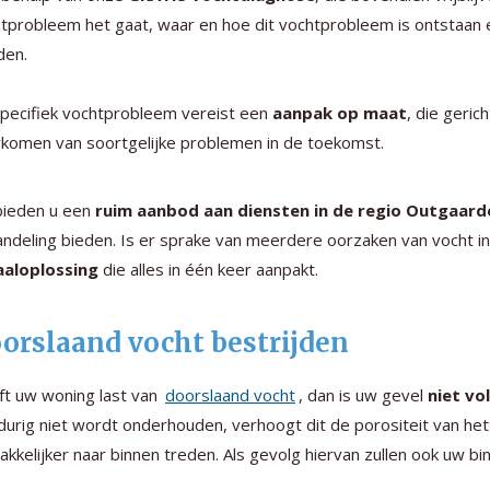
tprobleem het gaat, waar en hoe dit vochtprobleem is ontstaan e
den.
specifiek vochtprobleem vereist een
aanpak op maat
, die geric
komen van soortgelijke problemen in de toekomst.
bieden u een
ruim aanbod aan diensten in de regio Outgaard
ndeling bieden. Is er sprake van meerdere oorzaken van vocht in
aaloplossing
die alles in één keer aanpakt.
orslaand vocht bestrijden
t uw woning last van
doorslaand vocht
, dan is uw gevel
niet v
durig niet wordt onderhouden, verhoogt dit de porositeit van he
kkelijker naar binnen treden. Als gevolg hiervan zullen ook uw b