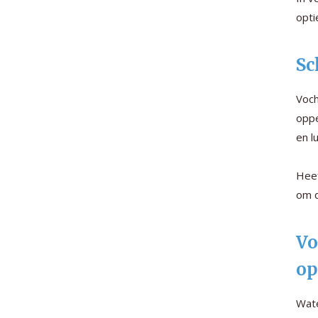
opti
Sc
Voch
oppe
en l
Heef
om d
Vo
op
Wate