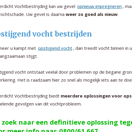
rdicht Vochtbestrijding kan uw gevel
opnieuw impregneren
, ma
vochtschade. Uw gevel is daarna
weer zo goed als nieuw
.
stijgend vocht bestrijden
neer u kampt met
opstijgend vocht
, dan treedt vocht binnen in
langzaamaan stijgt.
ijgend vocht ontstaat veelal door problemen op de begane gro
rkering. Het is raadzaam hier zo snel als mogelijk iets aan te d
rdicht Vochtbestrijding biedt
meerdere oplossingen voor ops
elende gevolgen van dit vochtprobleem.
 zoek naar een definitieve oplossing te
or meer info naar
0800/61.667