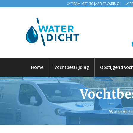
TEAM MET 30 JAAR ERVARING
E
Home
Vochtbestrijding
Opstijgend voc
Vochtbes
Waterdicht