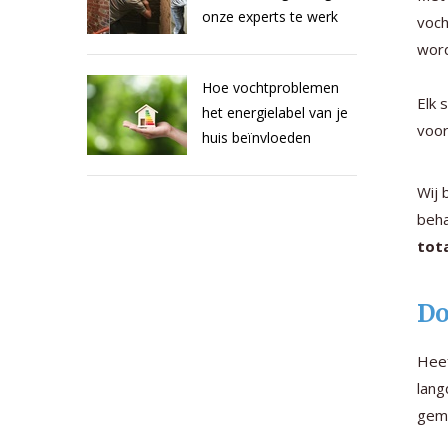
onze experts te werk
voch
wor
Hoe vochtproblemen
Elk 
het energielabel van je
voor
huis beïnvloeden
Wij 
beha
tot
Do
Heef
lang
gema