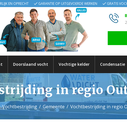
ERLIJK EN OPRECHT
GARANTIE OP UITGEVOERDE WERKEN
GRATIS VO
B
2
ht
Doorslaand vocht
Vochtige kelder
Condensatie
trijding in regio O
-Vochtbestrijding
Gemeente
Vochtbestrijding in regio