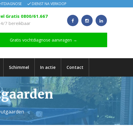
CHTDIAGNOSE
DIENST NA VERKOOP
el Gratis 0800/61.667
4/7 bereikbaar
Gratis vochtdiagnose aanvragen →
Schimmel
In actie
Contact
utgaarden
 Outgaarden