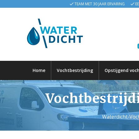
TEAM MET 30 JAAR ERVARING
E
Home
Vochtbestrijding
Opstijgend voc
Vochtbestrijd
Waterdicht-Voch