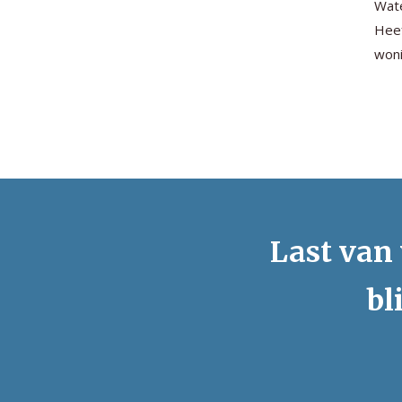
Wate
Heef
woni
Last van 
bl