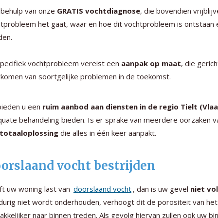
 behulp van onze
GRATIS vochtdiagnose
, die bovendien vrijbli
tprobleem het gaat, waar en hoe dit vochtprobleem is ontstaan e
den.
specifiek vochtprobleem vereist een
aanpak op maat
, die geric
komen van soortgelijke problemen in de toekomst.
bieden u een
ruim aanbod aan diensten in de regio Tielt (Vl
uate behandeling bieden. Is er sprake van meerdere oorzaken va
totaaloplossing
die alles in één keer aanpakt.
orslaand vocht bestrijden
t uw woning last van
doorslaand vocht
, dan is uw gevel
niet v
durig niet wordt onderhouden, verhoogt dit de porositeit van he
kkelijker naar binnen treden. Als gevolg hiervan zullen ook uw b