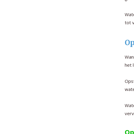
Wate
tot 
Op
Wan
het 
Opst
wate
Wate
verv
Op