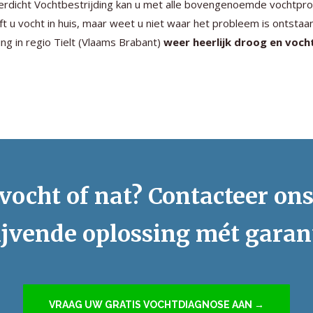
rdicht Vochtbestrijding kan u met alle bovengenoemde vochtpro
t u vocht in huis, maar weet u niet waar het probleem is ontstaa
ng in regio Tielt (Vlaams Brabant)
weer heerlijk droog en vocht
vocht of nat? Contacteer on
ijvende oplossing mét garan
VRAAG UW GRATIS VOCHTDIAGNOSE AAN →