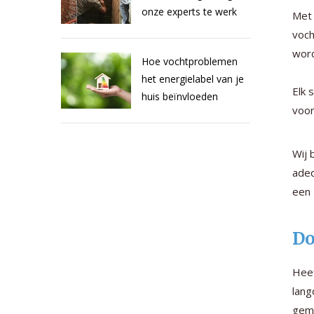
onze experts te werk
Met
voch
wor
Hoe vochtproblemen
het energielabel van je
Elk 
huis beïnvloeden
voor
Wij 
adeq
een
Do
Heef
lang
gema