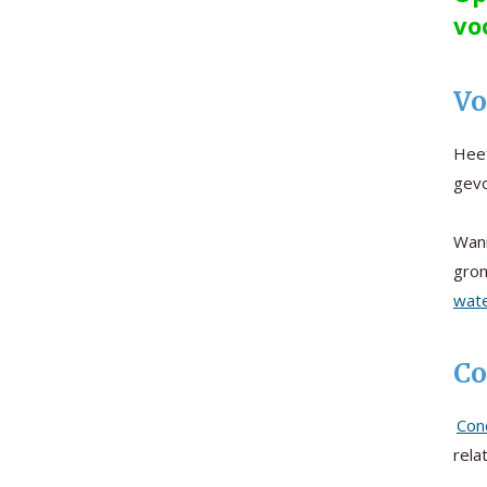
vo
Vo
Heef
gevo
Wann
gro
wate
Co
Con
rela