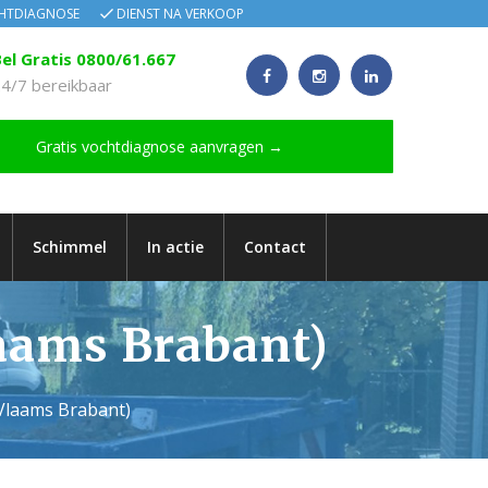
CHTDIAGNOSE
DIENST NA VERKOOP
el Gratis 0800/61.667
4/7 bereikbaar
Gratis vochtdiagnose aanvragen →
Schimmel
In actie
Contact
laams Brabant)
 (Vlaams Brabant)