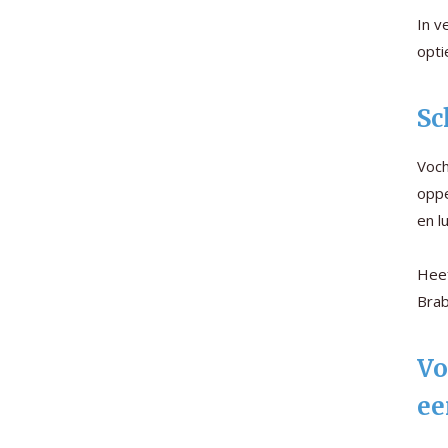
In v
opti
Sc
Voch
oppe
en l
Heef
Brab
Vo
ee