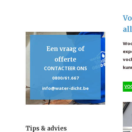
Vo
al
Woo
Een vraag of
expe
offerte
voc
kun
CONTACTEER ONS
0800/61.667
VOC
info@water-dicht.be
Tips & advies