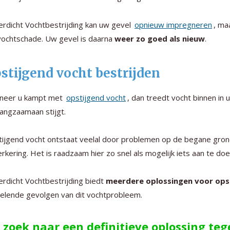
rdicht Vochtbestrijding kan uw gevel
opnieuw impregneren
, ma
vochtschade. Uw gevel is daarna
weer zo goed als nieuw
.
stijgend vocht bestrijden
neer u kampt met
opstijgend vocht
, dan treedt vocht binnen in
langzaamaan stijgt.
ijgend vocht ontstaat veelal door problemen op de begane gro
rkering. Het is raadzaam hier zo snel als mogelijk iets aan te d
rdicht Vochtbestrijding biedt
meerdere oplossingen voor ops
elende gevolgen van dit vochtprobleem.
 zoek naar een definitieve oplossing te