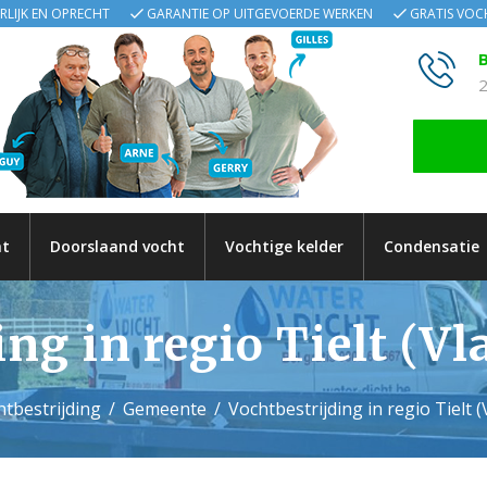
ERLIJK EN OPRECHT
GARANTIE OP UITGEVOERDE WERKEN
GRATIS VO
B
2
ht
Doorslaand vocht
Vochtige kelder
Condensatie
ing in regio Tielt (V
tbestrijding
Gemeente
Vochtbestrijding in regio Tielt