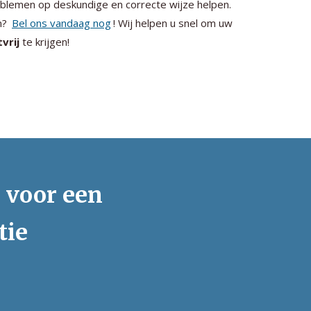
blemen op deskundige en correcte wijze helpen.
n?
Bel ons vandaag nog
! Wij helpen u snel om uw
vrij
te krijgen!
s voor een
tie