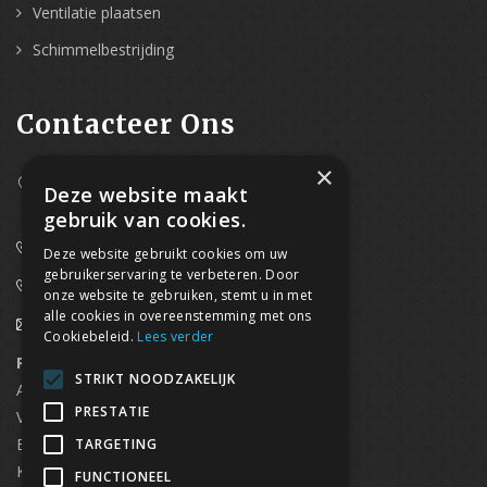
Ventilatie plaatsen
Schimmelbestrijding
Contacteer Ons
×
Westpoort 37B,
Deze website maakt
2070 Zwijndrecht
gebruik van cookies.
0800/61 667 (24/7 bereikbaar)
Deze website gebruikt cookies om uw
gebruikerservaring te verbeteren. Door
03/369.60.29
onze website te gebruiken, stemt u in met
alle cookies in overeenstemming met ons
info@waterdicht-vochtbestrijding.be
Cookiebeleid.
Lees verder
Regionaal contact
Telefoonnummer
STRIKT NOODZAKELIJK
Antwerpen
03/369.60.29
PRESTATIE
Vlaams Brabant & Brussel
02/669.91.90
Brugge
050/96.00.91
TARGETING
Kortrijk
056/96.03.50
FUNCTIONEEL