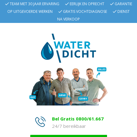
TEAM MET 30 JAAR ERVARING
EERLIJK EN OPRECHT
GARANTIE
OP UITGEVOERDE WERKEN
GRATIS VOCHTDIAGNOSE
DIENST
NA VERKOOP
Bel Gratis 0800/61.667
24/7 bereikbaar