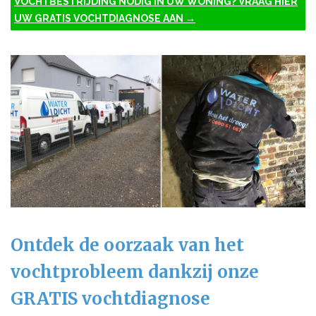
VOCHTBESTRIJDING NODIG IN UW WONING? VRAAG HIER
UW GRATIS VOCHTDIAGNOSE AAN →
Ontdek de oorzaak van het
vochtprobleem dankzij onze
GRATIS vochtdiagnose