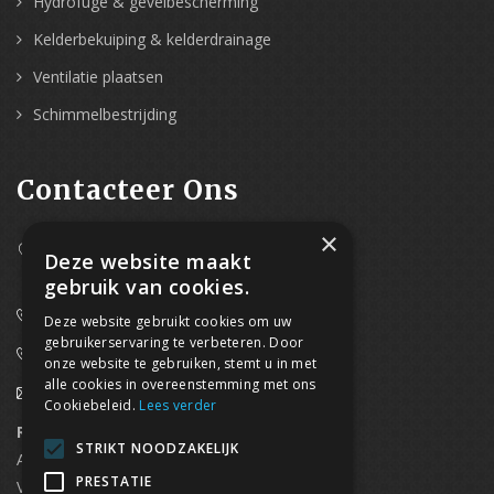
Hydrofuge & gevelbescherming
Kelderbekuiping & kelderdrainage
Ventilatie plaatsen
Schimmelbestrijding
Contacteer Ons
×
Westpoort 37B,
Deze website maakt
2070 Zwijndrecht
gebruik van cookies.
0800/61 667 (24/7 bereikbaar)
Deze website gebruikt cookies om uw
gebruikerservaring te verbeteren. Door
03/369.60.29
onze website te gebruiken, stemt u in met
alle cookies in overeenstemming met ons
info@waterdicht-vochtbestrijding.be
Cookiebeleid.
Lees verder
Regionaal contact
Telefoonnummer
STRIKT NOODZAKELIJK
Antwerpen
03/369.60.29
PRESTATIE
Vlaams Brabant & Brussel
02/669.91.90