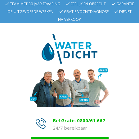
TEAM MET 30 JAAR ERVARING
EERLIJK EN OPRECHT
GARANTIE
OP UITGEVOERDE WERKEN
GRATIS VOCHTDIAGNOSE
DIENST
NA VERKOOP
Bel Gratis 0800/61.667
24/7 bereikbaar