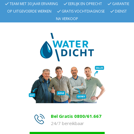
TEAM MET 30 JAAR ERVARING
EERLIJK EN OPRECHT
GARANTIE
OP UITGEVOERDE WERKEN
GRATIS VOCHTDIAGNOSE
DIENST
NA VERKOOP
Bel Gratis 0800/61.667
24/7 bereikbaar