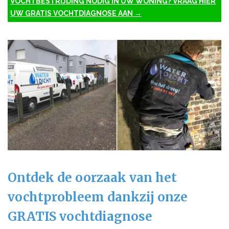
VOCHTBESTRIJDING NODIG IN UW WONING? VRAAG HIER
UW GRATIS VOCHTDIAGNOSE AAN →
Ontdek de oorzaak van het
vochtprobleem dankzij onze
GRATIS vochtdiagnose