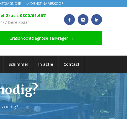
CHTDIAGNOSE
DIENST NA VERKOOP
el Gratis 0800/61.667
4/7 bereikbaar
Gratis vochtdiagnose aanvragen →
Schimmel
In actie
Contact
nodig?
as nodig?