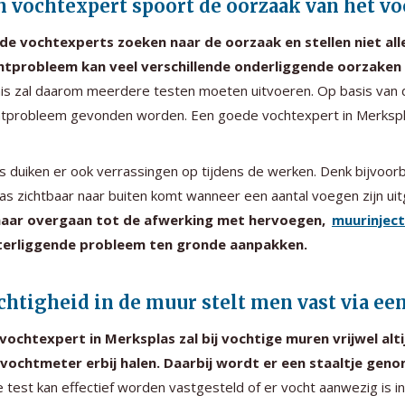
n vochtexpert spoort de oorzaak van het v
e vochtexperts zoeken naar de oorzaak en stellen niet all
htprobleem kan veel verschillende onderliggende oorzaken
is zal daarom meerdere testen moeten uitvoeren. Op basis van d
tprobleem gevonden worden. Een goede vochtexpert in Merkspla
 duiken er ook verrassingen op tijdens de werken. Denk bijvoorb
as zichtbaar naar buiten komt wanneer een aantal voegen zijn ui
aar overgaan tot de afwerking met hervoegen,
muurinject
terliggende probleem ten gronde aanpakken.
chtigheid in de muur stelt men vast via ee
vochtexpert in Merksplas zal bij vochtige muren vrijwel alt
 vochtmeter erbij halen. Daarbij wordt er een staaltje gen
 test kan effectief worden vastgesteld of er vocht aanwezig is i