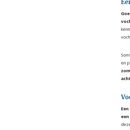
Ee
Goed
voc
kenn
voch
Soms
en p
zom
ach
Vo
Een 
een
deze