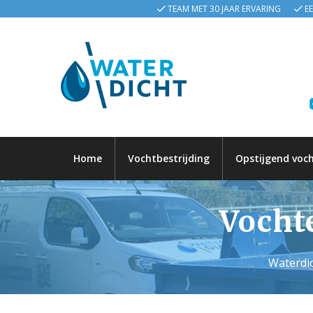
TEAM MET 30 JAAR ERVARING
E
Home
Vochtbestrijding
Opstijgend voc
Vocht
Waterdic