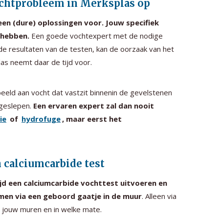
ochtprobleem in Merksplas op
een (dure) oplossingen voor. Jouw specifiek
 hebben.
Een goede vochtexpert met de nodige
e resultaten van de testen, kan de oorzaak van het
s neemt daar de tijd voor.
eeld aan vocht dat vastzit binnenin de gevelstenen
tgeslepen.
Een ervaren expert zal dan nooit
ie
of
hydrofuge
, maar eerst het
n calciumcarbide test
ijd een calciumcarbide vochttest uitvoeren en
omen via een geboord gaatje in de muur
. Alleen via
n jouw muren en in welke mate.