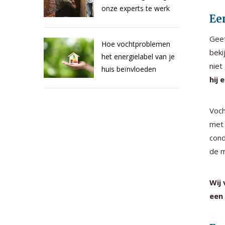
onze experts te werk
Ee
Geef
Hoe vochtproblemen
beki
het energielabel van je
niet
huis beïnvloeden
hij 
Voch
met 
cond
de m
Wij
een 