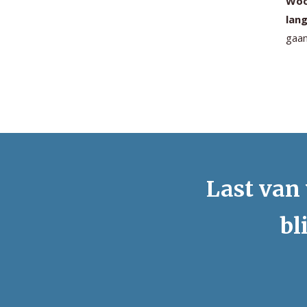
Woon
lang
gaan
Last van 
bl