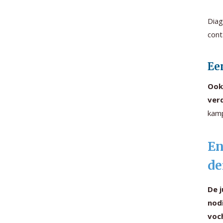
Diag
cont
Ee
Ook
ver
kam
En
de
De 
nod
voch