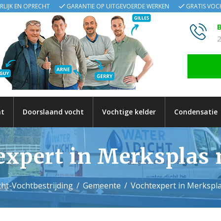
ERLIJK EN OPRECHT
GARANTIE OP UITGEVOERDE WERKEN
GRATIS VO
B
2
ht
Doorslaand vocht
Vochtige kelder
Condensatie
expert in Merksplas 
ht-Vochtbestrijding
Gemeente
Vochtexpert in Merkspl