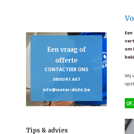
Vo
Een
ver
Een vraag of
om h
beki
offerte
CONTACTEER ONS
Wij 
0800/61.667
opst
info@water-dicht.be
OP 
Tips & advies