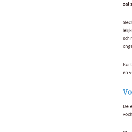
zal z
Slec
leli
schi
ong
Kort
en v
Vo
De e
voch