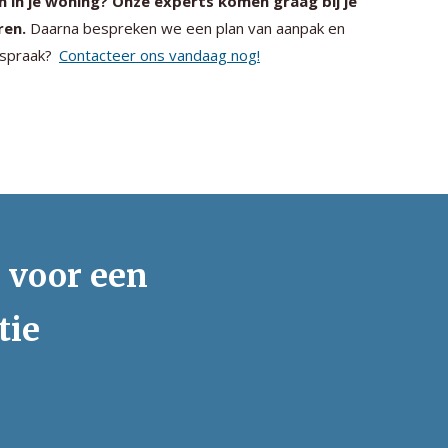
n in je woning? Onze experts komen graag bij je
ren.
Daarna bespreken we een plan van aanpak en
afspraak?
Contacteer ons vandaag nog!
s voor een
tie