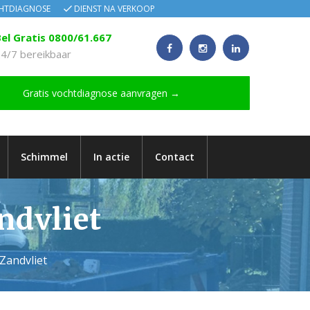
CHTDIAGNOSE
DIENST NA VERKOOP
el Gratis 0800/61.667
4/7 bereikbaar
Gratis vochtdiagnose aanvragen →
Schimmel
In actie
Contact
ndvliet
Zandvliet