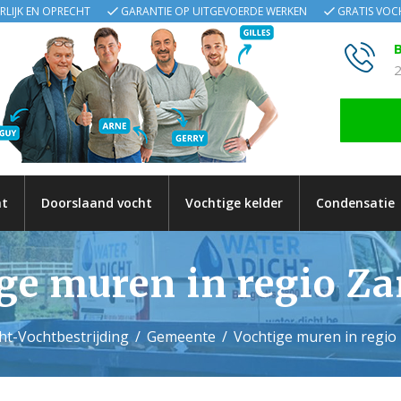
ERLIJK EN OPRECHT
GARANTIE OP UITGEVOERDE WERKEN
GRATIS VO
B
2
ht
Doorslaand vocht
Vochtige kelder
Condensatie
ge muren in regio Za
ht-Vochtbestrijding
Gemeente
Vochtige muren in regio 