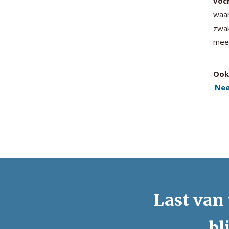
voc
waar
zwak
meer
Ook 
Nee
Last van 
bl