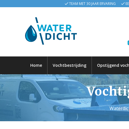
TEAM MET 30 JAAR ERVARING
E
Home
Vochtbestrijding
Opstijgend voc
Vochti
Waterdic