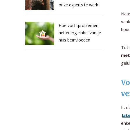
onze experts te werk
Naa
vaak
Hoe vochtproblemen
houd
het energielabel van je
huis beïnvloeden
Tot 
met
gelu
Vo
ve
Is d
lat
enke