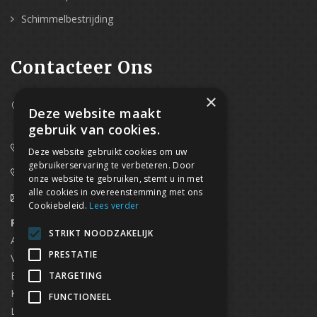
Schimmelbestrijding
Contacteer Ons
×
Westpoort 37B,
Deze website maakt
2070 Zwijndrecht
gebruik van cookies.
0800/61 667 (24/7 bereikbaar)
Deze website gebruikt cookies om uw
gebruikerservaring te verbeteren. Door
03/369.60.29
onze website te gebruiken, stemt u in met
alle cookies in overeenstemming met ons
info@waterdicht-vochtbestrijding.be
Cookiebeleid.
Lees verder
Regionaal contact
Telefoonnummer
STRIKT NOODZAKELIJK
Antwerpen
03/369.60.29
PRESTATIE
Vlaams Brabant & Brussel
02/669.91.90
Brugge
050/96.00.91
TARGETING
Kortrijk
056/96.03.50
FUNCTIONEEL
Limburg
0496 50 88 20