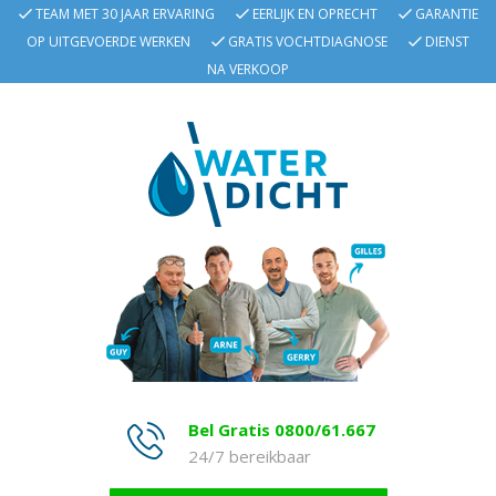
TEAM MET 30 JAAR ERVARING
EERLIJK EN OPRECHT
GARANTIE
OP UITGEVOERDE WERKEN
GRATIS VOCHTDIAGNOSE
DIENST
NA VERKOOP
Bel Gratis 0800/61.667
24/7 bereikbaar