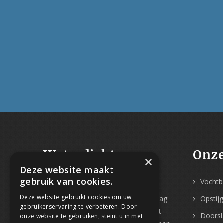
Waterdicht-
Onze
×
Deze website maakt
Vochtbestrijding
gebruik van cookies.
Vochtbe
Deze website gebruikt cookies om uw
Met
meer dan 30 jaar ervaring
mag
Opstij
gebruikerservaring te verbeteren. Door
Water-Dicht zich gerust vakspecialist
Doorsl
onze website te gebruiken, stemt u in met