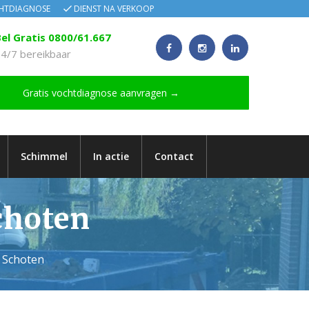
CHTDIAGNOSE
DIENST NA VERKOOP
el Gratis 0800/61.667
4/7 bereikbaar
Gratis vochtdiagnose aanvragen →
Schimmel
In actie
Contact
choten
o Schoten