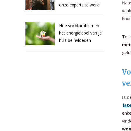
Naa
onze experts te werk
vaak
houd
Hoe vochtproblemen
het energielabel van je
Tot 
huis beïnvloeden
met
gelu
Vo
ve
Is d
lat
enke
vind
won