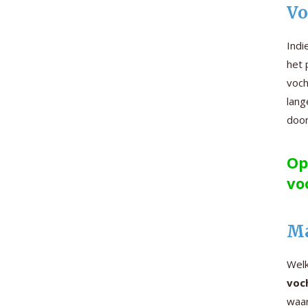
Vo
Indi
het 
voch
lang
door
Op
vo
Ma
Welk
voc
waar