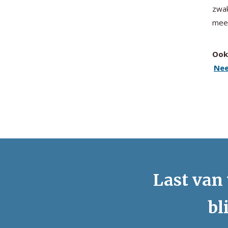
zwak
meer
Ook 
Nee
Last van 
bl