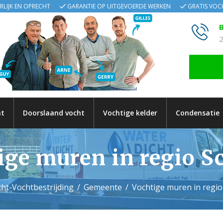
ERLIJK EN OPRECHT
GARANTIE OP UITGEVOERDE WERKEN
GRATIS VO
B
2
ht
Doorslaand vocht
Vochtige kelder
Condensatie
ige muren in regio S
ht-Vochtbestrijding
Gemeente
Vochtige muren in regi