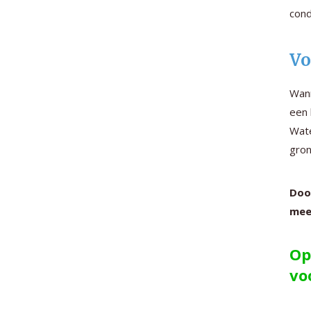
cond
Vo
Wann
een 
Wate
gron
Doo
mee
Op
vo