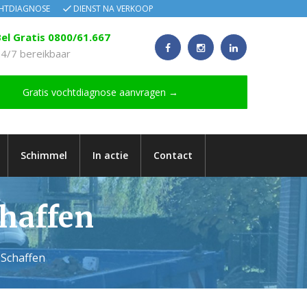
CHTDIAGNOSE
DIENST NA VERKOOP
el Gratis 0800/61.667
4/7 bereikbaar
Gratis vochtdiagnose aanvragen →
Schimmel
In actie
Contact
chaffen
 Schaffen