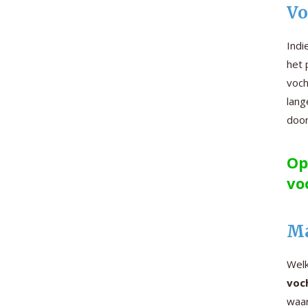
Vo
Indi
het 
voch
lang
door
Op
vo
Ma
Welk
voc
waar