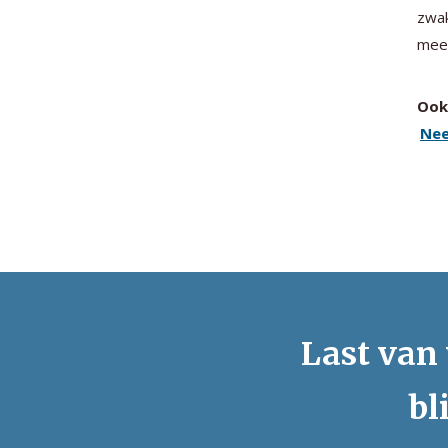
zwak
meer
Ook 
Nee
Last van 
bl