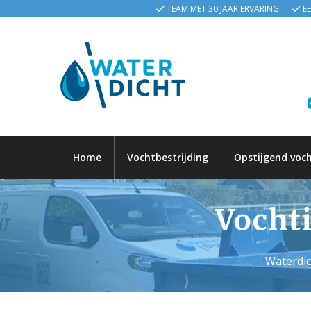
TEAM MET 30 JAAR ERVARING
E
Home
Vochtbestrijding
Opstijgend voc
Vochti
Waterdic