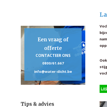
La
Voc
bijz
Een vraag of
nam
opp
offerte
CONTACTEER ONS
Ook
0800/61.667
stij
info@water-dicht.be
voc
LAS
Tips & advies