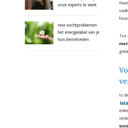
Naa
onze experts te werk
vaak
houd
Hoe vochtproblemen
het energielabel van je
Tot 
huis beïnvloeden
met
gelu
Vo
ve
Is d
lat
enke
vind
won