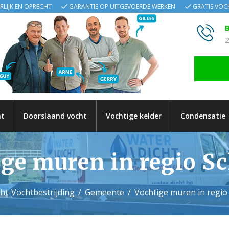
ERLIJK EN OPRECHT
GARANTIE OP UITGEVOERDE WERKEN
GRATIS VO
B
2
ht
Doorslaand vocht
Vochtige kelder
Condensatie
ge muren in regio S
ht-Vochtbestrijding
Gemeente
Vochtige muren in regio