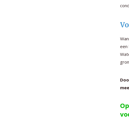
cond
Vo
Wann
een 
Wate
gron
Doo
mee
Op
vo