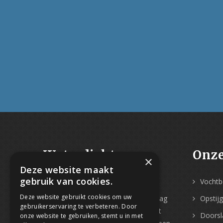
Waterdicht-
Onze
×
Deze website maakt
Vochtbestrijding
gebruik van cookies.
Vochtbe
Deze website gebruikt cookies om uw
Met
meer dan 30 jaar ervaring
mag
Opstij
gebruikerservaring te verbeteren. Door
Water-Dicht zich gerust vakspecialist
Doorsl
onze website te gebruiken, stemt u in met