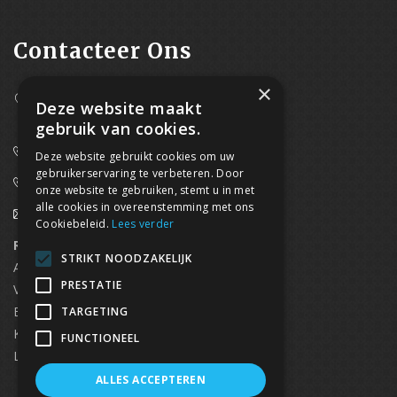
Contacteer Ons
×
Westpoort 37B,
Deze website maakt
2070 Zwijndrecht
gebruik van cookies.
0800/61 667 (24/7 bereikbaar)
Deze website gebruikt cookies om uw
gebruikerservaring te verbeteren. Door
03/369.60.29
onze website te gebruiken, stemt u in met
alle cookies in overeenstemming met ons
info@waterdicht-vochtbestrijding.be
Cookiebeleid.
Lees verder
Regionaal contact
Telefoonnummer
STRIKT NOODZAKELIJK
Antwerpen
03/369.60.29
PRESTATIE
Vlaams Brabant & Brussel
02/669.91.90
Brugge
050/96.00.91
TARGETING
Kortrijk
056/96.03.50
FUNCTIONEEL
Limburg
0496 50 88 20
ALLES ACCEPTEREN