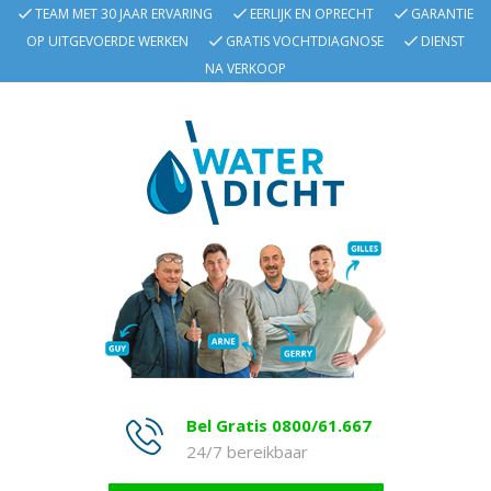
TEAM MET 30 JAAR ERVARING
EERLIJK EN OPRECHT
GARANTIE
OP UITGEVOERDE WERKEN
GRATIS VOCHTDIAGNOSE
DIENST
NA VERKOOP
Bel Gratis 0800/61.667
24/7 bereikbaar