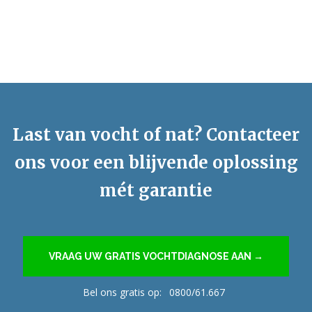
Last van vocht of nat? Contacteer
ons voor een blijvende oplossing
mét garantie
VRAAG UW GRATIS VOCHTDIAGNOSE AAN →
Bel ons gratis op:
0800/61.667