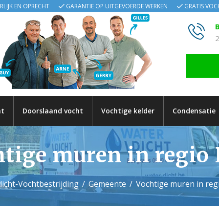
ERLIJK EN OPRECHT
GARANTIE OP UITGEVOERDE WERKEN
GRATIS VO
B
2
ht
Doorslaand vocht
Vochtige kelder
Condensatie
tige muren in regio
icht-Vochtbestrijding
Gemeente
Vochtige muren in reg