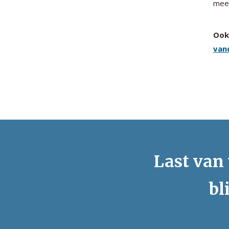
meer
Ook 
van
Last van 
bl