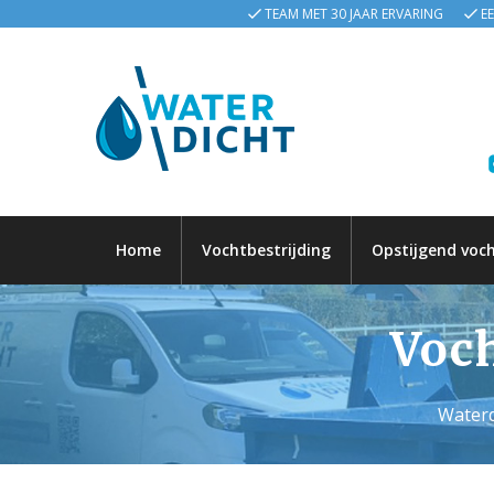
TEAM MET 30 JAAR ERVARING
E
Home
Vochtbestrijding
Opstijgend voc
Voch
Waterd