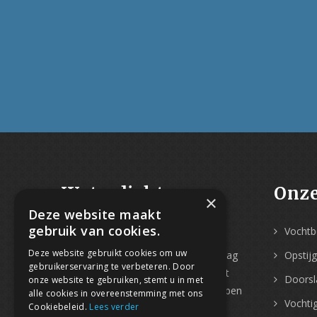
Waterdicht-
Onze
×
Deze website maakt
Vochtbestrijding
gebruik van cookies.
Vochtbe
Deze website gebruikt cookies om uw
Met
meer dan 30 jaar ervaring
mag
Opstij
gebruikerservaring te verbeteren. Door
Water-Dicht zich gerust vakspecialist
Doorsl
onze website te gebruiken, stemt u in met
in vochtbestrijding noemen. Wij hebben
alle cookies in overeenstemming met ons
Vochtig
Cookiebeleid.
Lees verder
een
ruime expertise voor elk