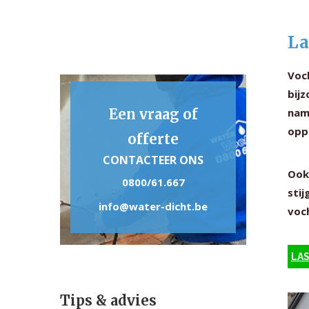
La
Voc
bijz
Een vraag of
nam
opp
offerte
CONTACTEER ONS
Ook
0800/61.667
stij
info@water-dicht.be
voc
LAS
Tips & advies