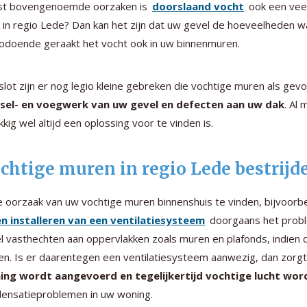
st bovengenoemde oorzaken is
doorslaand vocht
ook een vee
 in regio Lede? Dan kan het zijn dat uw gevel de hoeveelheden w
odoende geraakt het vocht ook in uw binnenmuren.
slot zijn er nog legio kleine gebreken die vochtige muren als gev
sel- en voegwerk van uw gevel en defecten aan uw dak
. Al
kkig wel altijd een oplossing voor te vinden is.
chtige muren in regio Lede bestrijd
e oorzaak van uw vochtige muren binnenshuis te vinden, bijvoorb
en installeren van een ventilatiesysteem
doorgaans het proble
l vasthechten aan oppervlakken zoals muren en plafonds, indien d
en. Is er daarentegen een ventilatiesysteem aanwezig, dan zorgt
ing wordt aangevoerd en tegelijkertijd vochtige lucht wo
ensatieproblemen in uw woning.