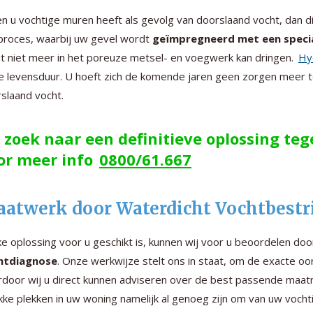
en u vochtige muren heeft als gevolg van doorslaand vocht, dan 
proces, waarbij uw gevel wordt
geïmpregneerd met een speci
t niet meer in het poreuze metsel- en voegwerk kan dringen.
Hy
e levensduur. U hoeft zich de komende jaren geen zorgen meer 
slaand vocht.
 zoek naar een definitieve oplossing te
or meer info
0800/61.667
atwerk door Waterdicht Vochtbestrij
e oplossing voor u geschikt is, kunnen wij voor u beoordelen do
htdiagnose
. Onze werkwijze stelt ons in staat, om de exacte o
door wij u direct kunnen adviseren over de best passende maatr
ke plekken in uw woning namelijk al genoeg zijn om van uw vochti