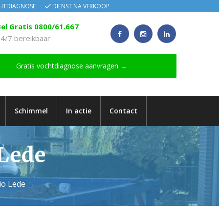
CHTDIAGNOSE
DIENST NA VERKOOP
el Gratis 0800/61.667
4/7 bereikbaar
Gratis vochtdiagnose aanvragen →
Schimmel
In actie
Contact
 Lede
io Lede