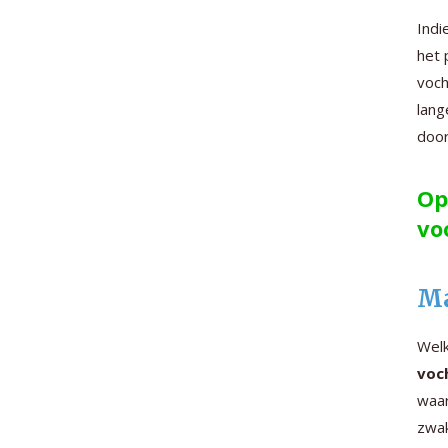
Indi
het 
voch
lang
door
Op
vo
Ma
Welk
voc
waar
zwak