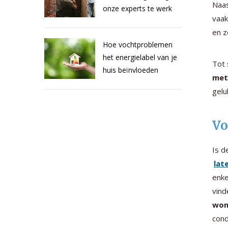
Naa
onze experts te werk
vaak
en z
Hoe vochtproblemen
het energielabel van je
Tot 
huis beïnvloeden
met
gelu
Vo
Is d
lat
enke
vind
won
cond