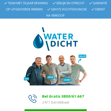
TEAM MET 30 JAAR ERVARING
EERLIJK EN OPRECHT
GARANTIE
OP UITGEVOERDE WERKEN
GRATIS VOCHTDIAGNOSE
DIENST
NA VERKOOP
Bel Gratis 0800/61.667
24/7 bereikbaar