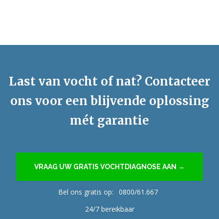
Last van vocht of nat? Contacteer
ons voor een blijvende oplossing
mét garantie
VRAAG UW GRATIS VOCHTDIAGNOSE AAN →
Bel ons gratis op:
0800/61.667
24/7 bereikbaar