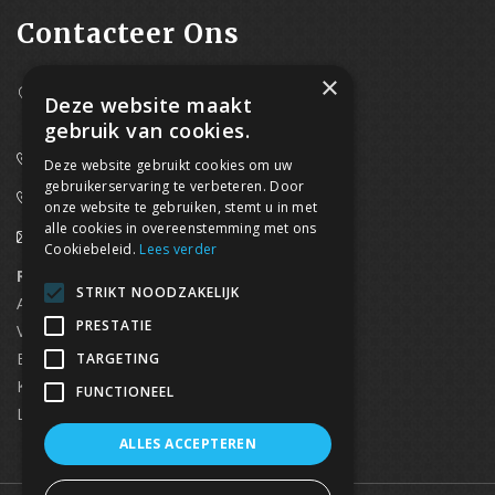
Contacteer Ons
×
Westpoort 37B,
Deze website maakt
2070 Zwijndrecht
gebruik van cookies.
0800/61 667 (24/7 bereikbaar)
Deze website gebruikt cookies om uw
gebruikerservaring te verbeteren. Door
03/369.60.29
onze website te gebruiken, stemt u in met
alle cookies in overeenstemming met ons
info@waterdicht-vochtbestrijding.be
Cookiebeleid.
Lees verder
Regionaal contact
Telefoonnummer
STRIKT NOODZAKELIJK
Antwerpen
03/369.60.29
PRESTATIE
Vlaams Brabant & Brussel
02/669.91.90
Brugge
050/96.00.91
TARGETING
Kortrijk
056/96.03.50
FUNCTIONEEL
Limburg
0496 50 88 20
ALLES ACCEPTEREN