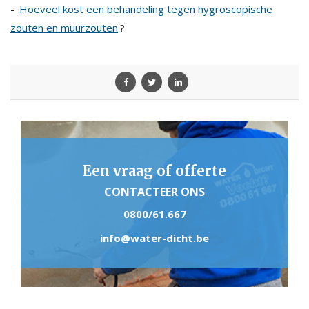
-
Hoeveel kost een behandeling tegen hygroscopische
zouten en muurzouten
?
Een vraag of offerte
CONTACTEER ONS
0800/61.667
info@water-dicht.be