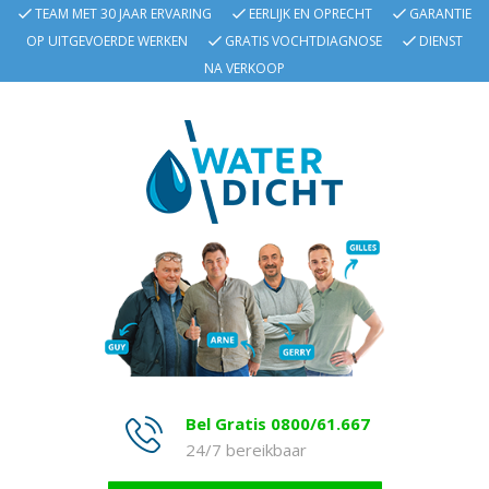
TEAM MET 30 JAAR ERVARING
EERLIJK EN OPRECHT
GARANTIE
OP UITGEVOERDE WERKEN
GRATIS VOCHTDIAGNOSE
DIENST
NA VERKOOP
Bel Gratis 0800/61.667
24/7 bereikbaar