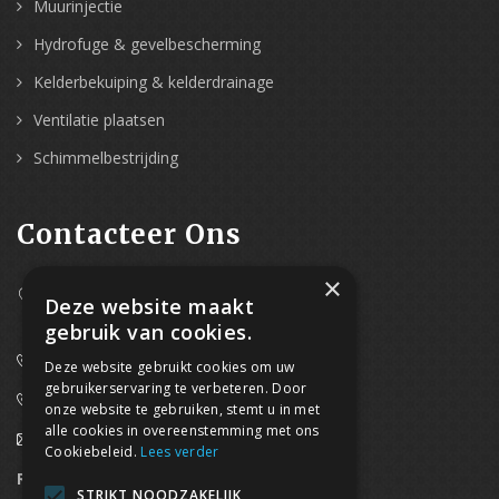
Muurinjectie
Hydrofuge & gevelbescherming
Kelderbekuiping & kelderdrainage
Ventilatie plaatsen
Schimmelbestrijding
Contacteer Ons
×
Westpoort 37B,
Deze website maakt
2070 Zwijndrecht
gebruik van cookies.
0800/61 667 (24/7 bereikbaar)
Deze website gebruikt cookies om uw
gebruikerservaring te verbeteren. Door
03/369.60.29
onze website te gebruiken, stemt u in met
alle cookies in overeenstemming met ons
info@waterdicht-vochtbestrijding.be
Cookiebeleid.
Lees verder
Regionaal contact
Telefoonnummer
STRIKT NOODZAKELIJK